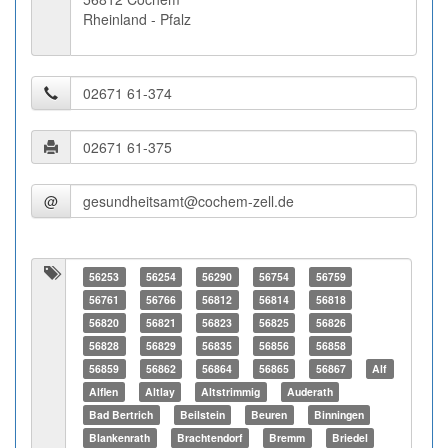
Rheinland - Pfalz
@
56253
56254
56290
56754
56759
56761
56766
56812
56814
56818
56820
56821
56823
56825
56826
56828
56829
56835
56856
56858
56859
56862
56864
56865
56867
Alf
Alflen
Altlay
Altstrimmig
Auderath
Bad Bertrich
Beilstein
Beuren
Binningen
Blankenrath
Brachtendorf
Bremm
Briedel