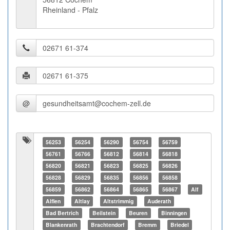
Rheinland - Pfalz
@
56253
56254
56290
56754
56759
56761
56766
56812
56814
56818
56820
56821
56823
56825
56826
56828
56829
56835
56856
56858
56859
56862
56864
56865
56867
Alf
Alflen
Altlay
Altstrimmig
Auderath
Bad Bertrich
Beilstein
Beuren
Binningen
Blankenrath
Brachtendorf
Bremm
Briedel