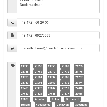
Niedersachsen
@
21745
21755
21756
21762
21763
21765
21769
21770
21772
21775
21776
21781
21782
21785
21787
21789
22001
22039
27472
27474
27476
27478
27607
27612
27616
27619
27624
27628
27637
27638
27639
Armstorf
Belum
Beverstedt
Bülkau
Cadenberge
Cuxhaven
Geestland