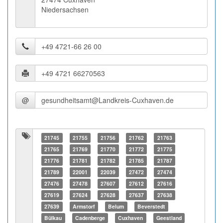
Niedersachsen
@
21745
21755
21756
21762
21763
21765
21769
21770
21772
21775
21776
21781
21782
21785
21787
21789
22001
22039
27472
27474
27476
27478
27607
27612
27616
27619
27624
27628
27637
27638
27639
Armstorf
Belum
Beverstedt
Bülkau
Cadenberge
Cuxhaven
Geestland