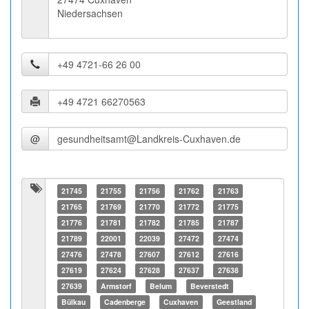
Niedersachsen
@
21745
21755
21756
21762
21763
21765
21769
21770
21772
21775
21776
21781
21782
21785
21787
21789
22001
22039
27472
27474
27476
27478
27607
27612
27616
27619
27624
27628
27637
27638
27639
Armstorf
Belum
Beverstedt
Bülkau
Cadenberge
Cuxhaven
Geestland