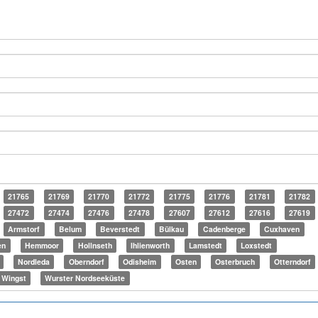
21765
21769
21770
21772
21775
21776
21781
21782
27472
27474
27476
27478
27607
27612
27616
27619
Armstorf
Belum
Beverstedt
Bülkau
Cadenberge
Cuxhaven
en
Hemmoor
Hollnseth
Ihlienworth
Lamstedt
Loxstedt
Nordleda
Oberndorf
Odisheim
Osten
Osterbruch
Otterndorf
Wingst
Wurster Nordseeküste