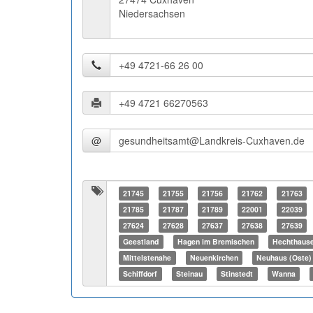
Niedersachsen
@
21745
21755
21756
21762
21763
21785
21787
21789
22001
22039
27624
27628
27637
27638
27639
Geestland
Hagen im Bremischen
Hechthaus
Mittelstenahe
Neuenkirchen
Neuhaus (Oste)
Schiffdorf
Steinau
Stinstedt
Wanna