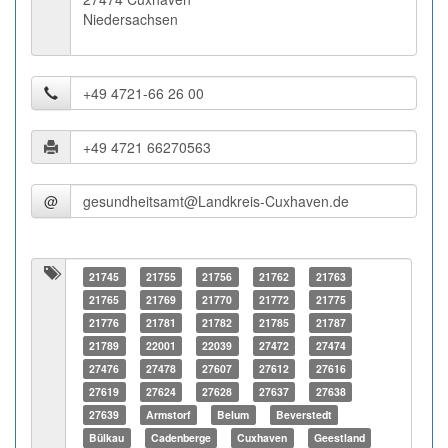
Niedersachsen
@
21745
21755
21756
21762
21763
21765
21769
21770
21772
21775
21776
21781
21782
21785
21787
21789
22001
22039
27472
27474
27476
27478
27607
27612
27616
27619
27624
27628
27637
27638
27639
Armstorf
Belum
Beverstedt
Bülkau
Cadenberge
Cuxhaven
Geestland