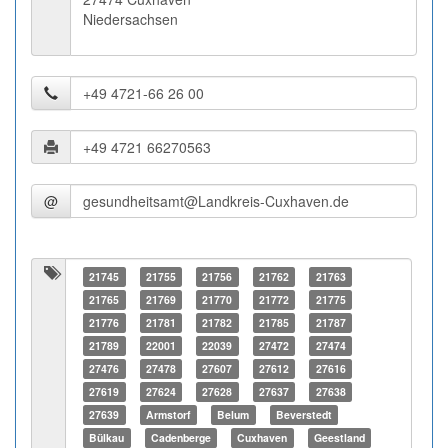
Niedersachsen
@
21745
21755
21756
21762
21763
21765
21769
21770
21772
21775
21776
21781
21782
21785
21787
21789
22001
22039
27472
27474
27476
27478
27607
27612
27616
27619
27624
27628
27637
27638
27639
Armstorf
Belum
Beverstedt
Bülkau
Cadenberge
Cuxhaven
Geestland