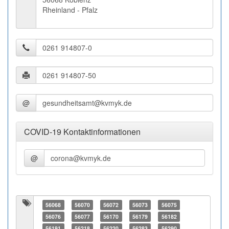
Rheinland - Pfalz
@
COVID-19 Kontaktinformationen
@
56068
56070
56072
56073
56075
56076
56077
56170
56179
56182
56191
56218
56220
56283
56290