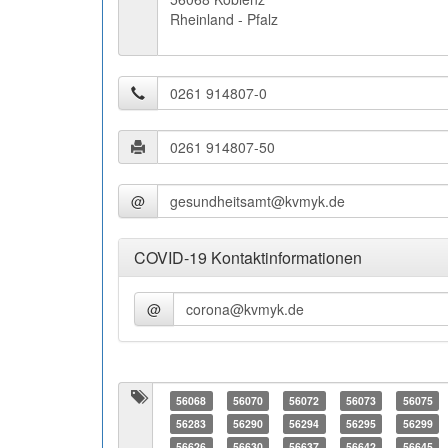
Rheinland - Pfalz
@
COVID-19 Kontaktinformationen
@
56068
56070
56072
56073
56075
56283
56290
56294
56295
56299
56626
56630
56637
56642
56645