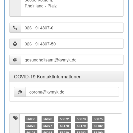
Rheinland - Pfalz
@
COVID-19 Kontaktinformationen
@
56068
56070
56072
56073
56075
56076
56077
56170
56179
56182
56191
56218
56220
56283
56290