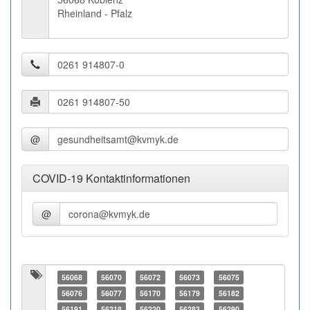
Rheinland - Pfalz
@
COVID-19 Kontaktinformationen
@
56068
56070
56072
56073
56075
56076
56077
56170
56179
56182
56191
56218
56220
56283
56290