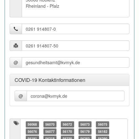
Rheinland - Pfalz
@
COVID-19 Kontaktinformationen
@
56068
56070
56072
56073
56075
56076
56077
56170
56179
56182
56191
56218
56220
56283
56290