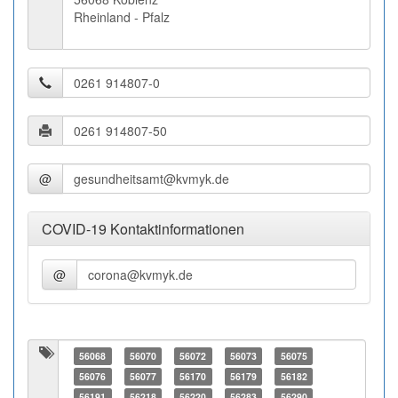
Rheinland - Pfalz
@
COVID-19 Kontaktinformationen
@
56068
56070
56072
56073
56075
56076
56077
56170
56179
56182
56191
56218
56220
56283
56290