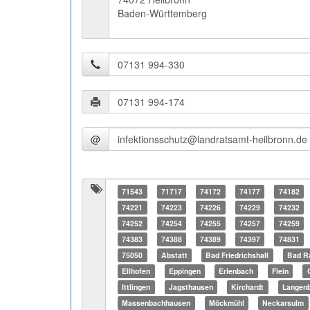
Baden-Württemberg
@
71543
71717
74172
74177
74182
74221
74223
74226
74229
74232
74252
74254
74255
74257
74259
74383
74388
74389
74397
74831
75050
Abstatt
Bad Friedrichshall
Bad R
Ellhofen
Eppingen
Erlenbach
Flein
Ittlingen
Jagsthausen
Kirchardt
Langenb
Massenbachhausen
Möckmühl
Neckarsulm