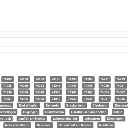
74189
74190
74193
74196
74199
74206
74211
74219
74235
74239
74243
74245
74246
74248
74249
74251
74336
74338
74348
74360
74361
74363
74374
74382
74861
74906
74908
74912
74930
74936
75031
75035
appenau
Bad Wimpfen
Beilstein
Brackenheim
Cleebronn
Eberstad
Gemmingen
Güglingen
Gundelsheim
Hardthausen am Kocher
Ilsfeld
rettach
Lauffen am Neckar
Lehrensteinsfeld
Leingarten
Löwenstein
Neckarwestheim
Neudenau
Neuenstadt am Kocher
Nordheim