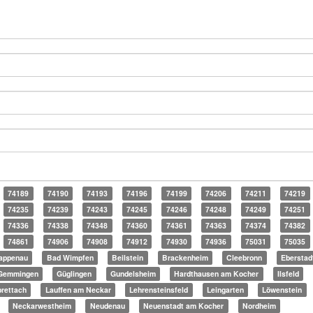
74189
74190
74193
74196
74199
74206
74211
74219
74235
74239
74243
74245
74246
74248
74249
74251
74336
74338
74348
74360
74361
74363
74374
74382
74861
74906
74908
74912
74930
74936
75031
75035
appenau
Bad Wimpfen
Beilstein
Brackenheim
Cleebronn
Eberstad
Gemmingen
Güglingen
Gundelsheim
Hardthausen am Kocher
Ilsfeld
rettach
Lauffen am Neckar
Lehrensteinsfeld
Leingarten
Löwenstein
Neckarwestheim
Neudenau
Neuenstadt am Kocher
Nordheim