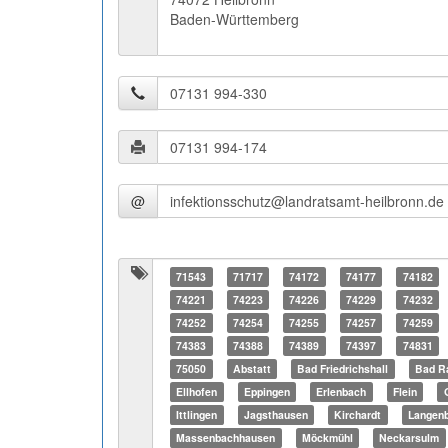
Baden-Württemberg
@
71543
71717
74172
74177
74182
74221
74223
74226
74229
74232
74252
74254
74255
74257
74259
74383
74388
74389
74397
74831
75050
Abstatt
Bad Friedrichshall
Bad R
Ellhofen
Eppingen
Erlenbach
Flein
Ittlingen
Jagsthausen
Kirchardt
Langenb
Massenbachhausen
Möckmühl
Neckarsulm