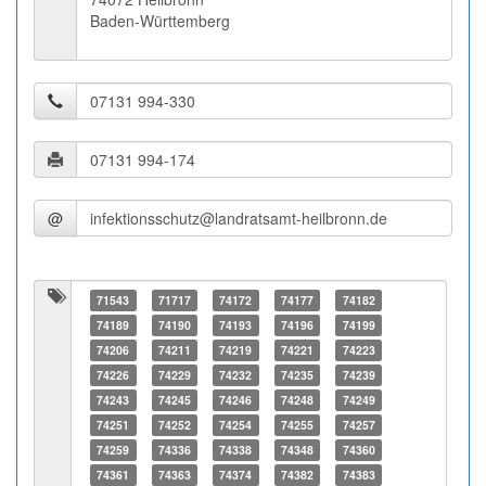
Baden-Württemberg
@
71543
71717
74172
74177
74182
74189
74190
74193
74196
74199
74206
74211
74219
74221
74223
74226
74229
74232
74235
74239
74243
74245
74246
74248
74249
74251
74252
74254
74255
74257
74259
74336
74338
74348
74360
74361
74363
74374
74382
74383