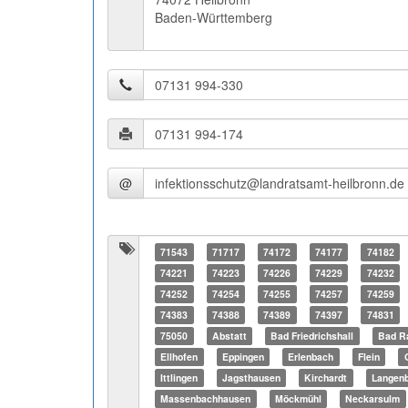
Baden-Württemberg
@
71543
71717
74172
74177
74182
74221
74223
74226
74229
74232
74252
74254
74255
74257
74259
74383
74388
74389
74397
74831
75050
Abstatt
Bad Friedrichshall
Bad R
Ellhofen
Eppingen
Erlenbach
Flein
Ittlingen
Jagsthausen
Kirchardt
Langenb
Massenbachhausen
Möckmühl
Neckarsulm