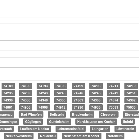
74189
74190
74193
74196
74199
74206
74211
74219
74235
74239
74243
74245
74246
74248
74249
74251
74336
74338
74348
74360
74361
74363
74374
74382
74861
74906
74908
74912
74930
74936
75031
75035
appenau
Bad Wimpfen
Beilstein
Brackenheim
Cleebronn
Eberstad
Gemmingen
Güglingen
Gundelsheim
Hardthausen am Kocher
Ilsfeld
rettach
Lauffen am Neckar
Lehrensteinsfeld
Leingarten
Löwenstein
Neckarwestheim
Neudenau
Neuenstadt am Kocher
Nordheim