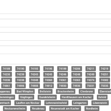
74189
74190
74193
74196
74199
74206
74211
74219
74235
74239
74243
74245
74246
74248
74249
74251
74336
74338
74348
74360
74361
74363
74374
74382
74861
74906
74908
74912
74930
74936
75031
75035
appenau
Bad Wimpfen
Beilstein
Brackenheim
Cleebronn
Eberstad
Gemmingen
Güglingen
Gundelsheim
Hardthausen am Kocher
Ilsfeld
rettach
Lauffen am Neckar
Lehrensteinsfeld
Leingarten
Löwenstein
Neckarwestheim
Neudenau
Neuenstadt am Kocher
Nordheim