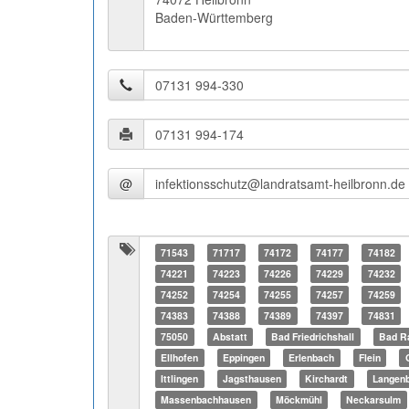
Baden-Württemberg
@
71543
71717
74172
74177
74182
74221
74223
74226
74229
74232
74252
74254
74255
74257
74259
74383
74388
74389
74397
74831
75050
Abstatt
Bad Friedrichshall
Bad R
Ellhofen
Eppingen
Erlenbach
Flein
Ittlingen
Jagsthausen
Kirchardt
Langenb
Massenbachhausen
Möckmühl
Neckarsulm