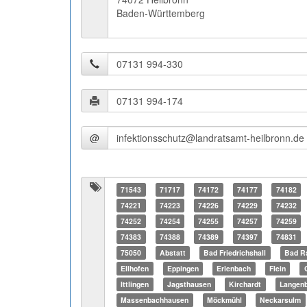
Baden-Württemberg
@
71543
71717
74172
74177
74182
74221
74223
74226
74229
74232
74252
74254
74255
74257
74259
74383
74388
74389
74397
74831
75050
Abstatt
Bad Friedrichshall
Bad R
Ellhofen
Eppingen
Erlenbach
Flein
Ittlingen
Jagsthausen
Kirchardt
Langenb
Massenbachhausen
Möckmühl
Neckarsulm