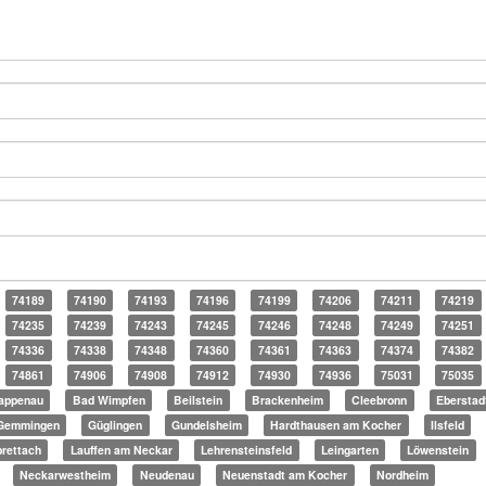
74189
74190
74193
74196
74199
74206
74211
74219
74235
74239
74243
74245
74246
74248
74249
74251
74336
74338
74348
74360
74361
74363
74374
74382
74861
74906
74908
74912
74930
74936
75031
75035
appenau
Bad Wimpfen
Beilstein
Brackenheim
Cleebronn
Eberstad
Gemmingen
Güglingen
Gundelsheim
Hardthausen am Kocher
Ilsfeld
rettach
Lauffen am Neckar
Lehrensteinsfeld
Leingarten
Löwenstein
Neckarwestheim
Neudenau
Neuenstadt am Kocher
Nordheim