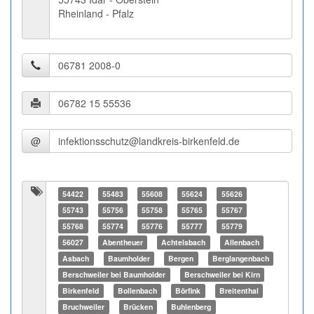
Rheinland - Pfalz
@
54422
55483
55608
55624
55626
55743
55756
55758
55765
55767
55768
55774
55776
55777
55779
56027
Abentheuer
Achtelsbach
Allenbach
Asbach
Baumholder
Bergen
Berglangenbach
Berschweiler bei Baumholder
Berschweiler bei Kirn
Birkenfeld
Bollenbach
Börfink
Breitenthal
Bruchweiler
Brücken
Buhlenberg