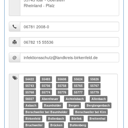
Rheinland - Pfalz
@
54422
55483
55608
55624
55626
55743
55756
55758
55765
55767
55768
55774
55776
55777
55779
56027
Abentheuer
Achtelsbach
Allenbach
Asbach
Baumholder
Bergen
Berglangenbach
Berschweiler bei Baumholder
Berschweiler bei Kirn
Birkenfeld
Bollenbach
Börfink
Breitenthal
Bruchweiler
Brücken
Buhlenberg