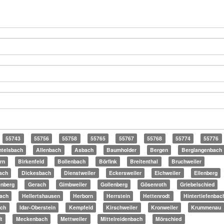
55743
55756
55758
55765
55767
55768
55774
55776
telsbach
Allenbach
Asbach
Baumholder
Bergen
Berglangenbach
rn
Birkenfeld
Bollenbach
Börfink
Breitenthal
Bruchweiler
ach
Dickesbach
Dienstweiler
Eckersweiler
Elchweiler
Ellenberg
enberg
Gerach
Gimbweiler
Gollenberg
Gösenroth
Griebelschied
ach
Hellertshausen
Herborn
Herrstein
Hettenrodt
Hintertiefenbac
ach
Idar-Oberstein
Kempfeld
Kirschweiler
Kronweiler
Krummenau
t
Meckenbach
Mettweiler
Mittelreidenbach
Mörschied