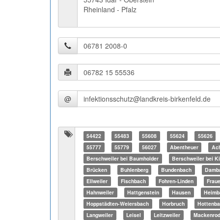
Rheinland - Pfalz
@
54422
55483
55608
55624
55626
55777
55779
56027
Abentheuer
Ach
Berschweiler bei Baumholder
Berschweiler bei Ki
Brücken
Buhlenberg
Bundenbach
Damb
Ellweiler
Fischbach
Fohren-Linden
Frau
Hahnweiler
Hattgenstein
Hausen
Heimb
Hoppstädten-Weiersbach
Horbruch
Hottenb
Langweiler
Leisel
Leitzweiler
Mackenrod