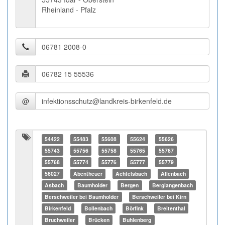
Rheinland - Pfalz
@
54422
55483
55608
55624
55626
55743
55756
55758
55765
55767
55768
55774
55776
55777
55779
56027
Abentheuer
Achtelsbach
Allenbach
Asbach
Baumholder
Bergen
Berglangenbach
Berschweiler bei Baumholder
Berschweiler bei Kirn
Birkenfeld
Bollenbach
Börfink
Breitenthal
Bruchweiler
Brücken
Buhlenberg