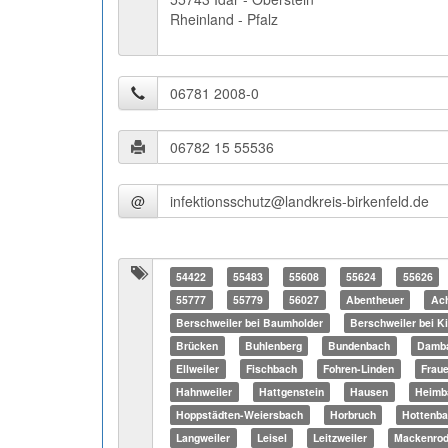
Rheinland - Pfalz
@
54422
55483
55608
55624
55626
55777
55779
56027
Abentheuer
Ach
Berschweiler bei Baumholder
Berschweiler bei Ki
Brücken
Buhlenberg
Bundenbach
Damb
Ellweiler
Fischbach
Fohren-Linden
Frau
Hahnweiler
Hattgenstein
Hausen
Heimb
Hoppstädten-Weiersbach
Horbruch
Hottenb
Langweiler
Leisel
Leitzweiler
Mackenrod