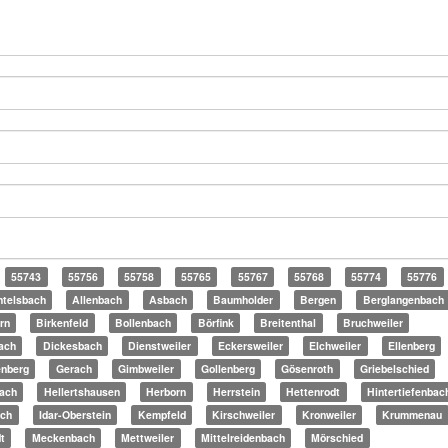
55743
55756
55758
55765
55767
55768
55774
55776
telsbach
Allenbach
Asbach
Baumholder
Bergen
Berglangenbach
rn
Birkenfeld
Bollenbach
Börfink
Breitenthal
Bruchweiler
ach
Dickesbach
Dienstweiler
Eckersweiler
Elchweiler
Ellenberg
enberg
Gerach
Gimbweiler
Gollenberg
Gösenroth
Griebelschied
ach
Hellertshausen
Herborn
Herrstein
Hettenrodt
Hintertiefenbac
ach
Idar-Oberstein
Kempfeld
Kirschweiler
Kronweiler
Krummenau
t
Meckenbach
Mettweiler
Mittelreidenbach
Mörschied