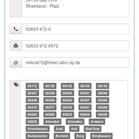
Rheinland - Pfalz
@
56112
56130
56132
56133
56145
56337
56338
56340
56341
56346
56348
56349
56355
56357
56368
56370
56377
56379
65391
65558
65582
65585
65623
65624
65626
65629
Allendorf
Altendiez
Arzbach
Attenhausen
Auel
Aull
Bad Ems
Balduinstein
Becheln
Berg
Berghausen