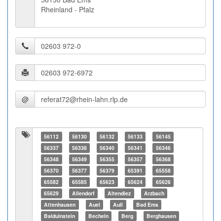
Rheinland - Pfalz
@
56112
56130
56132
56133
56145
56337
56338
56340
56341
56346
56348
56349
56355
56357
56368
56370
56377
56379
65391
65558
65582
65585
65623
65624
65626
65629
Allendorf
Altendiez
Arzbach
Attenhausen
Auel
Aull
Bad Ems
Balduinstein
Becheln
Berg
Berghausen