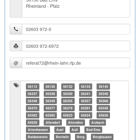
Rheinland - Pfalz
@
56112
56130
56132
56133
56145
56337
56338
56340
56341
56346
56348
56349
56355
56357
56368
56370
56377
56379
65391
65558
65582
65585
65623
65624
65626
65629
Allendorf
Altendiez
Arzbach
Attenhausen
Auel
Aull
Bad Ems
Balduinstein
Becheln
Berg
Berghausen