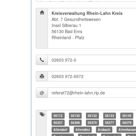
Kreisverwaltung Rhein-Lahn Kreis
Abt. 7 Gesundheitswesen
Insel Silberau 1
56130 Bad Ems
Rheinland - Pfalz
@
56112
56130
56132
56133
56145
56357
56368
56370
56377
56379
Allendorf
Altendiez
Arzbach
Attenhaus