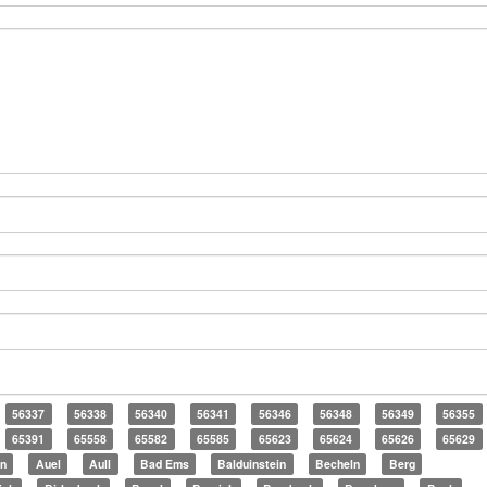
56337
56338
56340
56341
56346
56348
56349
56355
65391
65558
65582
65585
65623
65624
65626
65629
en
Auel
Aull
Bad Ems
Balduinstein
Becheln
Berg