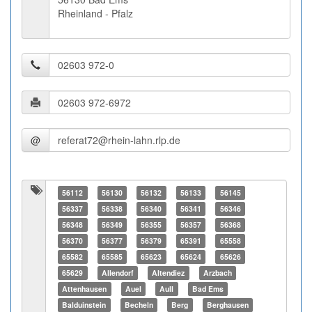
Rheinland - Pfalz
@
56112
56130
56132
56133
56145
56337
56338
56340
56341
56346
56348
56349
56355
56357
56368
56370
56377
56379
65391
65558
65582
65585
65623
65624
65626
65629
Allendorf
Altendiez
Arzbach
Attenhausen
Auel
Aull
Bad Ems
Balduinstein
Becheln
Berg
Berghausen