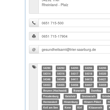
Rheinland - Pfalz
@
54290
54292
54293
54294
54295
54314
54316
54317
54318
54320
54346
54349
54411
54413
54421
54453
54455
54456
54457
54459
Beuren (Hochwald)
Bonerath
Damflos
D
Freudenburg
Geisfeld
Greimerath
Grimb
Hermeskeil
Hinzenburg
Hinzert-Pölert
H
Kell am See
Kenn
Kirf
Klüsserath