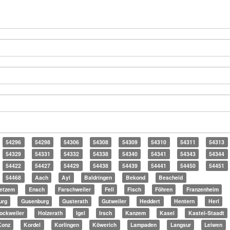
54296
54298
54306
54308
54309
54310
54311
54313
54329
54331
54332
54338
54340
54341
54343
54344
54422
54427
54429
54438
54439
54441
54450
54451
54468
Aach
Ayl
Baldringen
Bekond
Bescheid
etzem
Ensch
Farschweiler
Fell
Fisch
Föhren
Franzenheim
urg
Gusenburg
Gusterath
Gutweiler
Heddert
Hentern
Herl
ockweiler
Holzerath
Igel
Irsch
Kanzem
Kasel
Kastel-Staadt
Konz
Kordel
Korlingen
Köwerich
Lampaden
Langsur
Leiwen