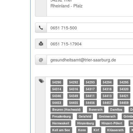
Rheinland - Pfalz
@
54290
54292
54293
54294
54295
54314
54316
54317
54318
54320
54346
54349
54411
54413
54421
54453
54455
54456
54457
54459
Beuren (Hochwald)
Bonerath
Damflos
D
Freudenburg
Geisfeld
Greimerath
Grimb
Hermeskeil
Hinzenburg
Hinzert-Pölert
H
Kell am See
Kenn
Kirf
Klüsserath