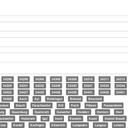
54296
54298
54306
54308
54309
54310
54311
54313
54329
54331
54332
54338
54340
54341
54343
54344
54422
54427
54429
54438
54439
54441
54450
54451
54468
Aach
Ayl
Baldringen
Bekond
Bescheid
etzem
Ensch
Farschweiler
Fell
Fisch
Föhren
Franzenheim
urg
Gusenburg
Gusterath
Gutweiler
Heddert
Hentern
Herl
ockweiler
Holzerath
Igel
Irsch
Kanzem
Kasel
Kastel-Staadt
Konz
Kordel
Korlingen
Köwerich
Lampaden
Langsur
Leiwen