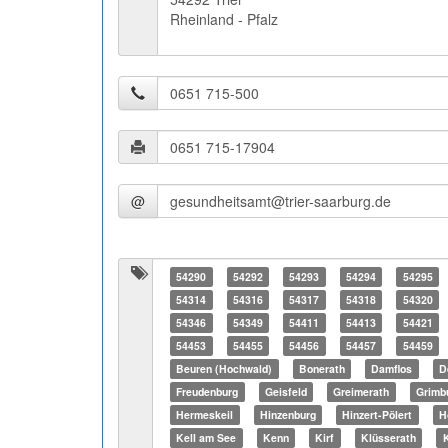
Rheinland - Pfalz
@
54290
54292
54293
54294
54295
54314
54316
54317
54318
54320
54346
54349
54411
54413
54421
54453
54455
54456
54457
54459
Beuren (Hochwald)
Bonerath
Damflos
D
Freudenburg
Geisfeld
Greimerath
Grimb
Hermeskeil
Hinzenburg
Hinzert-Pölert
H
Kell am See
Kenn
Kirf
Klüsserath