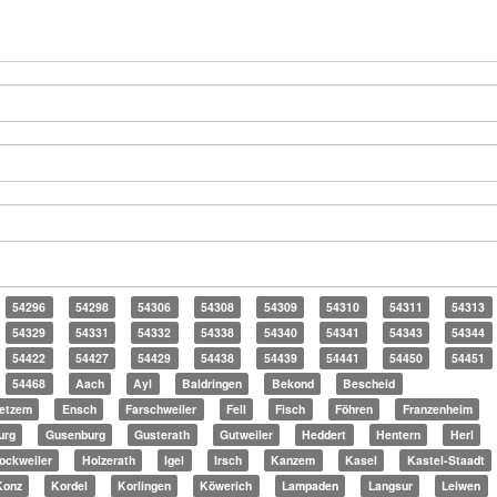
54296
54298
54306
54308
54309
54310
54311
54313
54329
54331
54332
54338
54340
54341
54343
54344
54422
54427
54429
54438
54439
54441
54450
54451
54468
Aach
Ayl
Baldringen
Bekond
Bescheid
etzem
Ensch
Farschweiler
Fell
Fisch
Föhren
Franzenheim
urg
Gusenburg
Gusterath
Gutweiler
Heddert
Hentern
Herl
ockweiler
Holzerath
Igel
Irsch
Kanzem
Kasel
Kastel-Staadt
Konz
Kordel
Korlingen
Köwerich
Lampaden
Langsur
Leiwen