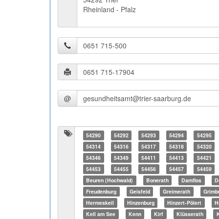
Rheinland - Pfalz
@
54290
54292
54293
54294
54295
54314
54316
54317
54318
54320
54346
54349
54411
54413
54421
54453
54455
54456
54457
54459
Beuren (Hochwald)
Bonerath
Damflos
D
Freudenburg
Geisfeld
Greimerath
Grimb
Hermeskeil
Hinzenburg
Hinzert-Pölert
H
Kell am See
Kenn
Kirf
Klüsserath