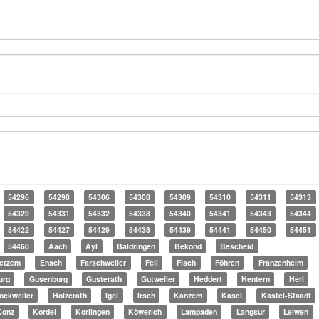
54296
54298
54306
54308
54309
54310
54311
54313
54329
54331
54332
54338
54340
54341
54343
54344
54422
54427
54429
54438
54439
54441
54450
54451
54468
Aach
Ayl
Baldringen
Bekond
Bescheid
etzem
Ensch
Farschweiler
Fell
Fisch
Föhren
Franzenheim
urg
Gusenburg
Gusterath
Gutweiler
Heddert
Hentern
Herl
ockweiler
Holzerath
Igel
Irsch
Kanzem
Kasel
Kastel-Staadt
Konz
Kordel
Korlingen
Köwerich
Lampaden
Langsur
Leiwen