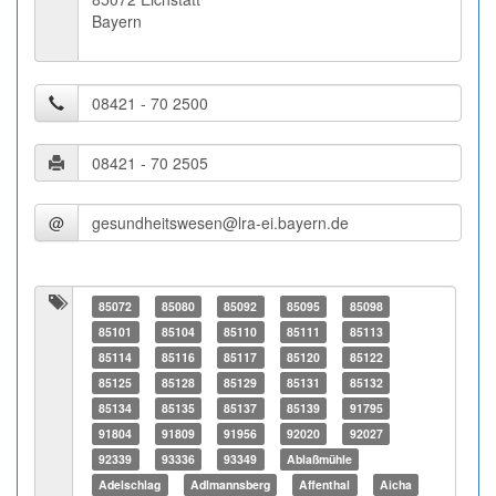
Bayern
@
85072
85080
85092
85095
85098
85101
85104
85110
85111
85113
85114
85116
85117
85120
85122
85125
85128
85129
85131
85132
85134
85135
85137
85139
91795
91804
91809
91956
92020
92027
92339
93336
93349
Ablaßmühle
Adelschlag
Adlmannsberg
Affenthal
Aicha