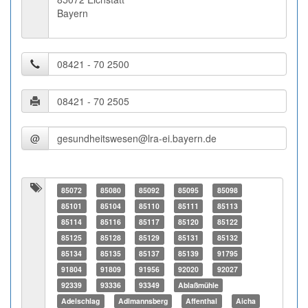
Bayern
@
85072
85080
85092
85095
85098
85101
85104
85110
85111
85113
85114
85116
85117
85120
85122
85125
85128
85129
85131
85132
85134
85135
85137
85139
91795
91804
91809
91956
92020
92027
92339
93336
93349
Ablaßmühle
Adelschlag
Adlmannsberg
Affenthal
Aicha