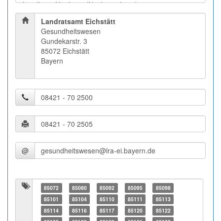
Landratsamt Eichstätt
Gesundheitswesen
Gundekarstr. 3
85072 Eichstätt
Bayern
@
85072
85080
85092
85095
85098
85101
85104
85110
85111
85113
85114
85116
85117
85120
85122