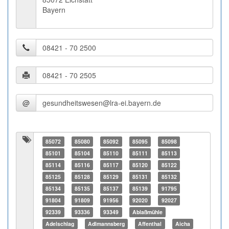
Bayern
@
85072
85080
85092
85095
85098
85101
85104
85110
85111
85113
85114
85116
85117
85120
85122
85125
85128
85129
85131
85132
85134
85135
85137
85139
91795
91804
91809
91956
92020
92027
92339
93336
93349
Ablaßmühle
Adelschlag
Adlmannsberg
Affenthal
Aicha