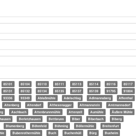
85101
85104
85110
85111
85113
85114
85116
85117
85131
85132
85134
85135
85137
85139
91795
91804
93336
93349
Ablaßmühle
Adelschlag
Adlmannsberg
Affenthal
Altenberg
Altendorf
Althexenagger
Altmannstein
Amtmannsdorf
rg
Aschbuch
Attenbrunnmühle
Attenzell
Aumühle
Äußere Mühle
hausen
Berletzhausen
Bettbrunn
Biber
Biberbach
Biberg
Blumenberg
Böhmfeld
Böhming
Böllermühle
Breitenfurt
hle
Bubenrothermühle
Buch
Buchenhüll
Bürg
Buxheim