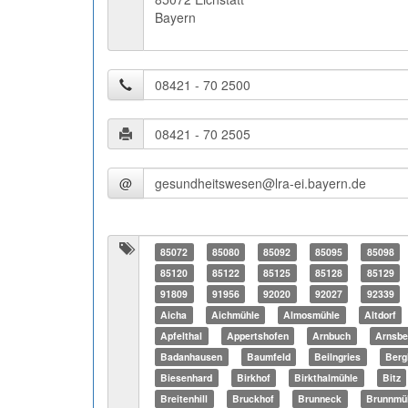
Bayern
@
85072
85080
85092
85095
85098
85120
85122
85125
85128
85129
91809
91956
92020
92027
92339
Aicha
Aichmühle
Almosmühle
Altdorf
Apfelthal
Appertshofen
Arnbuch
Arnsbe
Badanhausen
Baumfeld
Beilngries
Berg
Biesenhard
Birkhof
Birkthalmühle
Bitz
Breitenhill
Bruckhof
Brunneck
Brunnmü