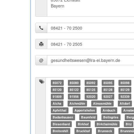
Bayern
@
85072
85080
85092
85095
85098
85120
85122
85125
85128
85129
91809
91956
92020
92027
92339
Aicha
Aichmühle
Almosmühle
Altdorf
Apfelthal
Appertshofen
Arnbuch
Arnsbe
Badanhausen
Baumfeld
Beilngries
Berg
Biesenhard
Birkhof
Birkthalmühle
Bitz
Breitenhill
Bruckhof
Brunneck
Brunnmü