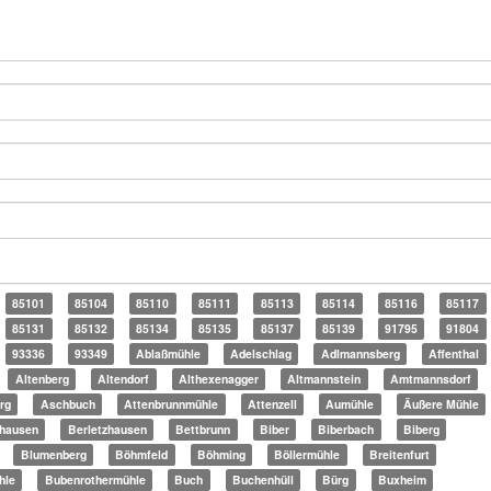
85101
85104
85110
85111
85113
85114
85116
85117
85131
85132
85134
85135
85137
85139
91795
91804
93336
93349
Ablaßmühle
Adelschlag
Adlmannsberg
Affenthal
Altenberg
Altendorf
Althexenagger
Altmannstein
Amtmannsdorf
rg
Aschbuch
Attenbrunnmühle
Attenzell
Aumühle
Äußere Mühle
hausen
Berletzhausen
Bettbrunn
Biber
Biberbach
Biberg
Blumenberg
Böhmfeld
Böhming
Böllermühle
Breitenfurt
hle
Bubenrothermühle
Buch
Buchenhüll
Bürg
Buxheim