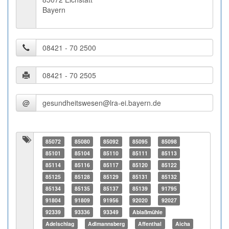
Bayern
@
85072
85080
85092
85095
85098
85101
85104
85110
85111
85113
85114
85116
85117
85120
85122
85125
85128
85129
85131
85132
85134
85135
85137
85139
91795
91804
91809
91956
92020
92027
92339
93336
93349
Ablaßmühle
Adelschlag
Adlmannsberg
Affenthal
Aicha