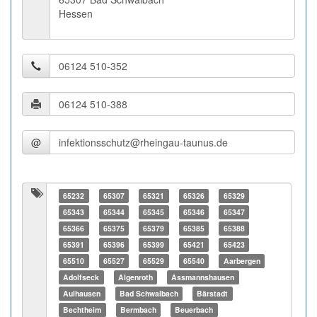
Hessen
@
65232
65307
65321
65326
65329
65343
65344
65345
65346
65347
65366
65375
65379
65385
65388
65391
65396
65399
65421
65423
65510
65527
65529
65540
Aarbergen
Adolfseck
Algenroth
Assmannshausen
Aulhausen
Bad Schwalbach
Bärstadt
Bechtheim
Bermbach
Beuerbach