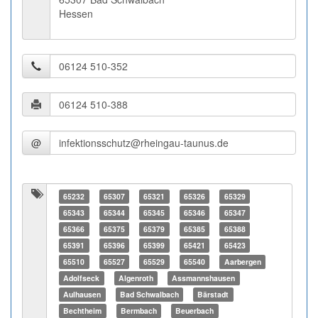
Hessen
@
65232
65307
65321
65326
65329
65343
65344
65345
65346
65347
65366
65375
65379
65385
65388
65391
65396
65399
65421
65423
65510
65527
65529
65540
Aarbergen
Adolfseck
Algenroth
Assmannshausen
Aulhausen
Bad Schwalbach
Bärstadt
Bechtheim
Bermbach
Beuerbach