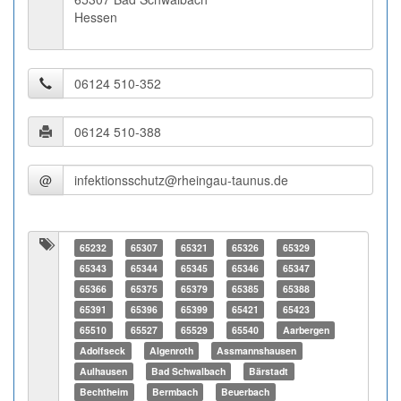
Hessen
@
65232
65307
65321
65326
65329
65343
65344
65345
65346
65347
65366
65375
65379
65385
65388
65391
65396
65399
65421
65423
65510
65527
65529
65540
Aarbergen
Adolfseck
Algenroth
Assmannshausen
Aulhausen
Bad Schwalbach
Bärstadt
Bechtheim
Bermbach
Beuerbach