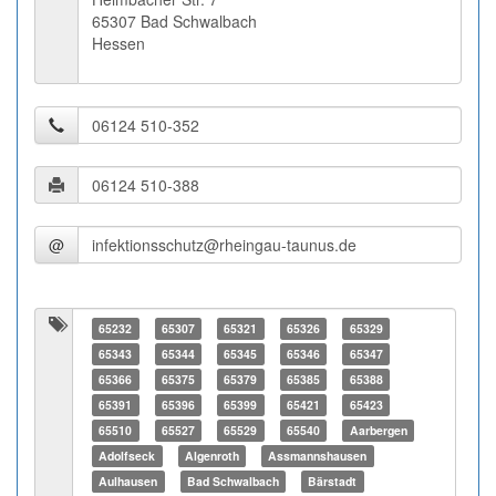
65307 Bad Schwalbach
Hessen
@
65232
65307
65321
65326
65329
65343
65344
65345
65346
65347
65366
65375
65379
65385
65388
65391
65396
65399
65421
65423
65510
65527
65529
65540
Aarbergen
Adolfseck
Algenroth
Assmannshausen
Aulhausen
Bad Schwalbach
Bärstadt