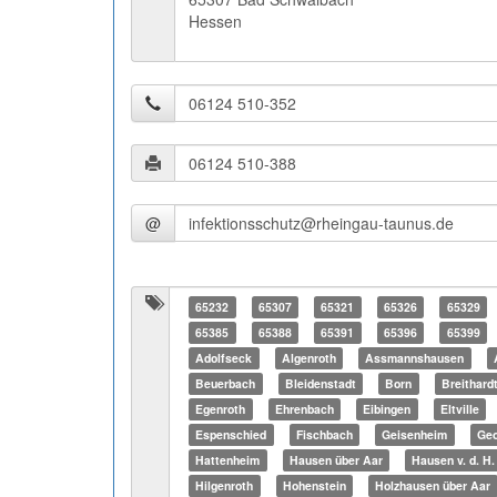
Hessen
@
65232
65307
65321
65326
65329
65385
65388
65391
65396
65399
Adolfseck
Algenroth
Assmannshausen
Beuerbach
Bleidenstadt
Born
Breithard
Egenroth
Ehrenbach
Eibingen
Eltville
Espenschied
Fischbach
Geisenheim
Geo
Hattenheim
Hausen über Aar
Hausen v. d. H.
Hilgenroth
Hohenstein
Holzhausen über Aar