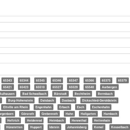
65343
65344
65345
65346
65347
65366
65375
65379
65421
65423
65510
65527
65529
65540
Aarbergen
Aulhausen
Bad Schwalbach
Bärstadt
Bechtheim
Bermbach
t
Burg-Hohenstein
Daisbach
Dasbach
Dickschied-Geroldstein
Eltville am Rhein
Engenhahn
Erbach
Esch
Eschenhahn
rgenborn
Görsroth
Grebenroth
Hahn
Hallgarten
Hambach
Heftrich
Heidenrod
Heimbach
Hennethal
Hettenhain
Hünstetten
Huppert
Idstein
Johannisberg
Kemel
Kesselbach