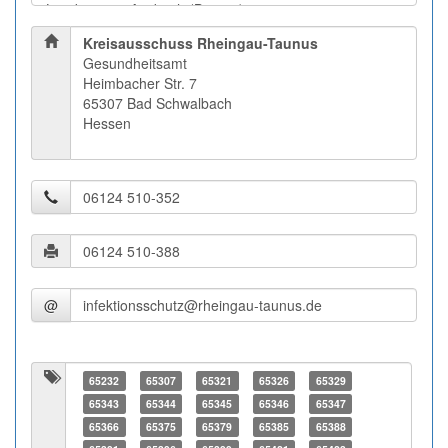
Kreisausschuss Rheingau-Taunus
Gesundheitsamt
Heimbacher Str. 7
65307 Bad Schwalbach
Hessen
@
65232
65307
65321
65326
65329
65343
65344
65345
65346
65347
65366
65375
65379
65385
65388