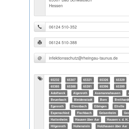
Hessen
@
65232
65307
65321
65326
65329
65385
65388
65391
65396
65399
Adolfseck
Algenroth
Assmannshausen
Beuerbach
Bleidenstadt
Born
Breithard
Egenroth
Ehrenbach
Eibingen
Eltville
Espenschied
Fischbach
Geisenheim
Geo
Hattenheim
Hausen über Aar
Hausen v. d. H.
Hilgenroth
Hohenstein
Holzhausen über Aar