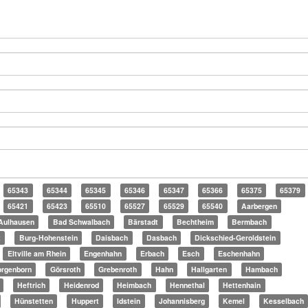
65343
65344
65345
65346
65347
65366
65375
65379
65421
65423
65510
65527
65529
65540
Aarbergen
Aulhausen
Bad Schwalbach
Bärstadt
Bechtheim
Bermbach
t
Burg-Hohenstein
Daisbach
Dasbach
Dickschied-Geroldstein
Eltville am Rhein
Engenhahn
Erbach
Esch
Eschenhahn
rgenborn
Görsroth
Grebenroth
Hahn
Hallgarten
Hambach
Heftrich
Heidenrod
Heimbach
Hennethal
Hettenhain
Hünstetten
Huppert
Idstein
Johannisberg
Kemel
Kesselbach