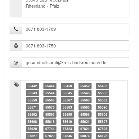
Rheinland - Pfalz
@
55442
55444
55450
55452
55453
55543
55544
55545
55546
55555
55559
55566
55567
55568
55569
55571
55576
55583
55585
55590
55592
55593
55595
55596
55606
55608
55618
55619
55621
55627
55629
67744
67823
67824
67826
67827
67829
67846
68074
68123