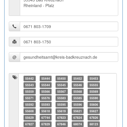
Rheinland - Pfalz
@
55442
55444
55450
55452
55453
55543
55544
55545
55546
55555
55559
55566
55567
55568
55569
55571
55576
55583
55585
55590
55592
55593
55595
55596
55606
55608
55618
55619
55621
55627
55629
67744
67823
67824
67826
67827
67829
67846
68074
68123